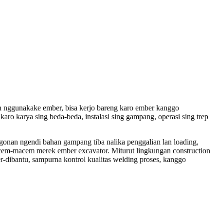
an nggunakake ember, bisa kerjo bareng karo ember kanggo
aro karya sing beda-beda, instalasi sing gampang, operasi sing trep
gonan ngendi bahan gampang tiba nalika penggalian lan loading,
acem-macem merek ember excavator. Miturut lingkungan construction
ter-dibantu, sampurna kontrol kualitas welding proses, kanggo