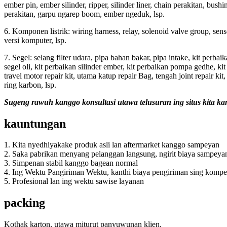
ember pin, ember silinder, ripper, silinder liner, chain perakitan, bushi
perakitan, garpu ngarep boom, ember ngeduk, lsp.
6. Komponen listrik: wiring harness, relay, solenoid valve group, sens
versi komputer, lsp.
7. Segel: selang filter udara, pipa bahan bakar, pipa intake, kit perb
segel oli, kit perbaikan silinder ember, kit perbaikan pompa gedhe, kit
travel motor repair kit, utama katup repair Bag, tengah joint repair ki
ring karbon, lsp.
Sugeng rawuh kanggo konsultasi utawa telusuran ing situs kita ka
kauntungan
1. Kita nyedhiyakake produk asli lan aftermarket kanggo sampeyan
2. Saka pabrikan menyang pelanggan langsung, ngirit biaya sampeya
3. Simpenan stabil kanggo bagean normal
4. Ing Wektu Pangiriman Wektu, kanthi biaya pengiriman sing kompet
5. Profesional lan ing wektu sawise layanan
packing
Kothak karton, utawa miturut panyuwunan klien.