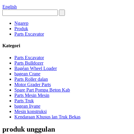
English
Ngarep
Produk
Parts Excavator
Kategori
Parts Excavator
Parts Bulldozer
Bagéan Wheel Loader
bagean Crane
Parts Roller dalan
Motor Grader Parts
Spare Part Pompa Beton Kab
Parts Mesin Mesin
Parts Truk
bagean liyane
Mesin konstruksi
Kendaraan Khusus lan Truk Bekas
produk unggulan