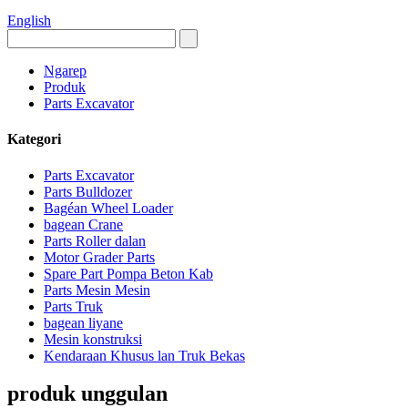
English
Ngarep
Produk
Parts Excavator
Kategori
Parts Excavator
Parts Bulldozer
Bagéan Wheel Loader
bagean Crane
Parts Roller dalan
Motor Grader Parts
Spare Part Pompa Beton Kab
Parts Mesin Mesin
Parts Truk
bagean liyane
Mesin konstruksi
Kendaraan Khusus lan Truk Bekas
produk unggulan