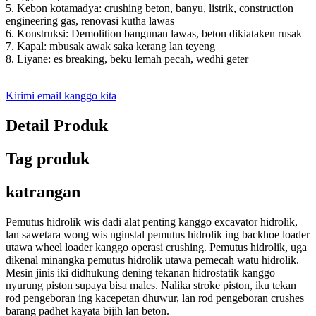
5. Kebon kotamadya: crushing beton, banyu, listrik, construction
engineering gas, renovasi kutha lawas
6. Konstruksi: Demolition bangunan lawas, beton dikiataken rusak
7. Kapal: mbusak awak saka kerang lan teyeng
8. Liyane: es breaking, beku lemah pecah, wedhi geter
Kirimi email kanggo kita
Detail Produk
Tag produk
katrangan
Pemutus hidrolik wis dadi alat penting kanggo excavator hidrolik,
lan sawetara wong wis nginstal pemutus hidrolik ing backhoe loader
utawa wheel loader kanggo operasi crushing. Pemutus hidrolik, uga
dikenal minangka pemutus hidrolik utawa pemecah watu hidrolik.
Mesin jinis iki didhukung dening tekanan hidrostatik kanggo
nyurung piston supaya bisa males. Nalika stroke piston, iku tekan
rod pengeboran ing kacepetan dhuwur, lan rod pengeboran crushes
barang padhet kayata bijih lan beton.