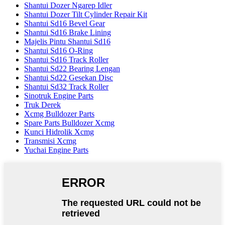
Shantui Dozer Ngarep Idler
Shantui Dozer Tilt Cylinder Repair Kit
Shantui Sd16 Bevel Gear
Shantui Sd16 Brake Lining
Majelis Pintu Shantui Sd16
Shantui Sd16 O-Ring
Shantui Sd16 Track Roller
Shantui Sd22 Bearing Lengan
Shantui Sd22 Gesekan Disc
Shantui Sd32 Track Roller
Sinotruk Engine Parts
Truk Derek
Xcmg Bulldozer Parts
Spare Parts Bulldozer Xcmg
Kunci Hidrolik Xcmg
Transmisi Xcmg
Yuchai Engine Parts