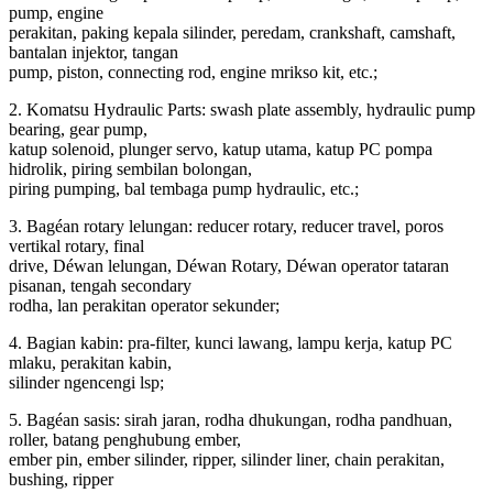
pump, engine
perakitan, paking kepala silinder, peredam, crankshaft, camshaft,
bantalan injektor, tangan
pump, piston, connecting rod, engine mrikso kit, etc.;
2. Komatsu Hydraulic Parts: swash plate assembly, hydraulic pump
bearing, gear pump,
katup solenoid, plunger servo, katup utama, katup PC pompa
hidrolik, piring sembilan bolongan,
piring pumping, bal tembaga pump hydraulic, etc.;
3. Bagéan rotary lelungan: reducer rotary, reducer travel, poros
vertikal rotary, final
drive, Déwan lelungan, Déwan Rotary, Déwan operator tataran
pisanan, tengah secondary
rodha, lan perakitan operator sekunder;
4. Bagian kabin: pra-filter, kunci lawang, lampu kerja, katup PC
mlaku, perakitan kabin,
silinder ngencengi lsp;
5. Bagéan sasis: sirah jaran, rodha dhukungan, rodha pandhuan,
roller, batang penghubung ember,
ember pin, ember silinder, ripper, silinder liner, chain perakitan,
bushing, ripper