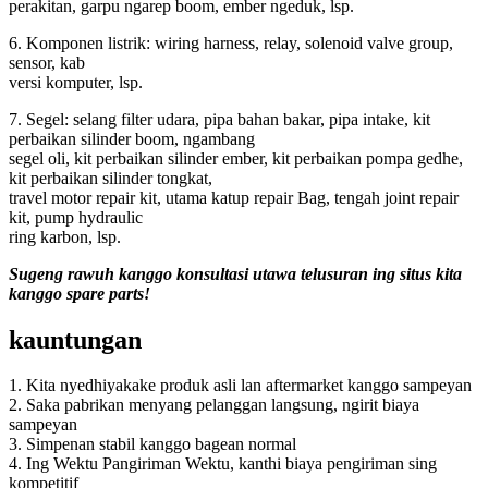
perakitan, garpu ngarep boom, ember ngeduk, lsp.
6. Komponen listrik: wiring harness, relay, solenoid valve group,
sensor, kab
versi komputer, lsp.
7. Segel: selang filter udara, pipa bahan bakar, pipa intake, kit
perbaikan silinder boom, ngambang
segel oli, kit perbaikan silinder ember, kit perbaikan pompa gedhe,
kit perbaikan silinder tongkat,
travel motor repair kit, utama katup repair Bag, tengah joint repair
kit, pump hydraulic
ring karbon, lsp.
Sugeng rawuh kanggo konsultasi utawa telusuran ing situs kita
kanggo spare parts!
kauntungan
1. Kita nyedhiyakake produk asli lan aftermarket kanggo sampeyan
2. Saka pabrikan menyang pelanggan langsung, ngirit biaya
sampeyan
3. Simpenan stabil kanggo bagean normal
4. Ing Wektu Pangiriman Wektu, kanthi biaya pengiriman sing
kompetitif