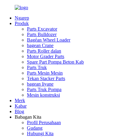
Ngarep
Produk
Parts Excavator
Parts Bulldozer
Bagéan Wheel Loader
bagean Crane
Parts Roller dalan
Motor Grader Parts
Spare Part Pompa Beton Kab
Parts Truk
Parts Mesin Mesin
Tekan Stacker Parts
bagean liyane
Parts Truk Pompa
Mesin konstruksi
Merk
Kabar
Blog
Babagan Kita
Profil Perusahaan
Gudang
Hubungi Kita