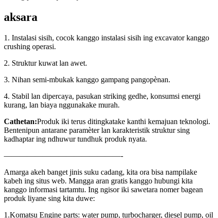
aksara
1. Instalasi sisih, cocok kanggo instalasi sisih ing excavator kanggo
crushing operasi.
2. Struktur kuwat lan awet.
3. Nihan semi-mbukak kanggo gampang pangopènan.
4. Stabil lan dipercaya, pasukan striking gedhe, konsumsi energi
kurang, lan biaya nggunakake murah.
Cathetan:
Produk iki terus ditingkatake kanthi kemajuan teknologi.
Bentenipun antarane paramèter lan karakteristik struktur sing
kadhaptar ing ndhuwur tundhuk produk nyata.
———————————————-
Amarga akeh banget jinis suku cadang, kita ora bisa nampilake
kabeh ing situs web. Mangga aran gratis kanggo hubungi kita
kanggo informasi tartamtu. Ing ngisor iki sawetara nomer bagean
produk liyane sing kita duwe:
1.Komatsu Engine parts: water pump, turbocharger, diesel pump, oil