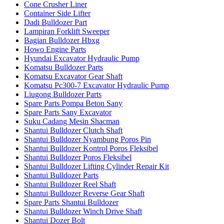
Cone Crusher Liner
Container Side Lifter
Dadi Bulldozer Part
Lampiran Forklift Sweeper
Bagian Bulldozer Hbxg
Howo Engine Parts
Hyundai Excavator Hydraulic Pump
Komatsu Bulldozer Parts
Komatsu Excavator Gear Shaft
Komatsu Pc300-7 Excavator Hydraulic Pump
Liugong Bulldozer Parts
Spare Parts Pompa Beton Sany
Spare Parts Sany Excavator
Suku Cadang Mesin Shacman
Shantui Bulldozer Clutch Shaft
Shantui Bulldozer Nyambung Poros Pin
Shantui Bulldozer Kontrol Poros Fleksibel
Shantui Bulldozer Poros Fleksibel
Shantui Bulldozer Lifting Cylinder Repair Kit
Shantui Bulldozer Parts
Shantui Bulldozer Reel Shaft
Shantui Bulldozer Reverse Gear Shaft
Spare Parts Shantui Bulldozer
Shantui Bulldozer Winch Drive Shaft
Shantui Dozer Bolt