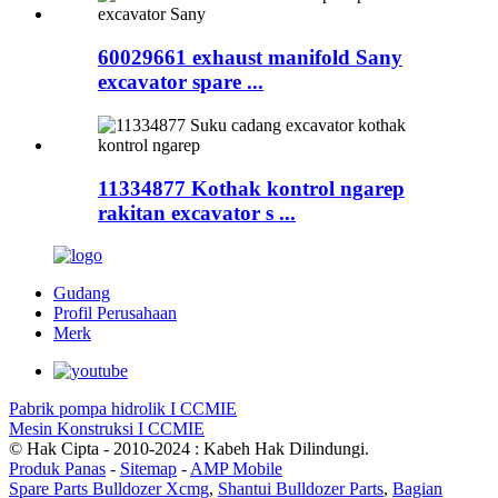
60029661 exhaust manifold Sany
excavator spare ...
11334877 Kothak kontrol ngarep
rakitan excavator s ...
Gudang
Profil Perusahaan
Merk
Pabrik pompa hidrolik I CCMIE
Mesin Konstruksi I CCMIE
© Hak Cipta - 2010-2024 : Kabeh Hak Dilindungi.
Produk Panas
-
Sitemap
-
AMP Mobile
Spare Parts Bulldozer Xcmg
,
Shantui Bulldozer Parts
,
Bagian